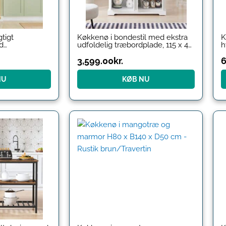
tigt
Køkkenø i bondestil med ekstra
K
d
udfoldelig træbordplade, 115 x 46
h
rfarvet
x 92 cm, hvid
K
3,599.00
kr.
6
NU
KØB NU