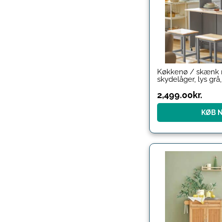
Køkkenø / skænk
skydelåger, lys grå,
cm
2,499.00
kr.
KØB 