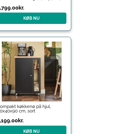
m, hvid
,799.00
kr.
KØB NU
ompakt køkkenø på hjul,
0x40x90 cm, sort
,199.00
kr.
KØB NU