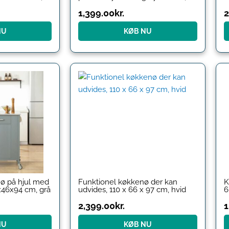
91 cm
L66cm x B46cm x H92cm,
c
naturfarvet
1,399.00
kr.
2
NU
KØB NU
nø på hjul med
Funktionel køkkenø der kan
K
x46x94 cm, grå
udvides, 110 x 66 x 97 cm, hvid
6
2,399.00
kr.
1
NU
KØB NU