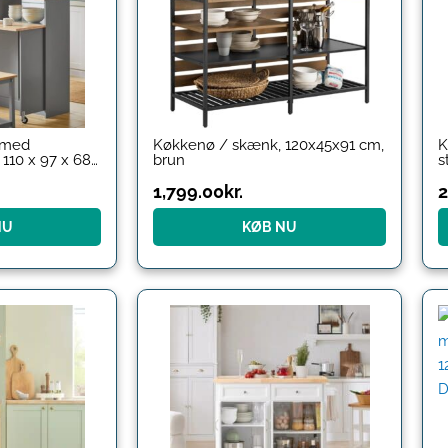
 med
Køkkenø / skænk, 120x45x91 cm,
K
 110 x 97 x 68
brun
s
1,799.00
kr.
2
NU
KØB NU