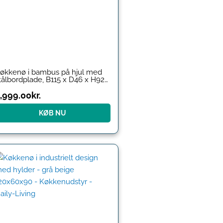
økkenø i bambus på hjul med
tålbordplade, B115 x D46 x H92
cm
,999.00
kr.
KØB NU