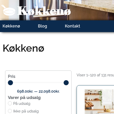
Gå
til
indholdet
Køkkenø
Blog
Kontakt
Køkkenø
Viser 1–120 af 131 res
Pris
698.00
kr.
—
22,098.00
kr.
Varer på udsalg
På udsalg
Ikke på udsalg