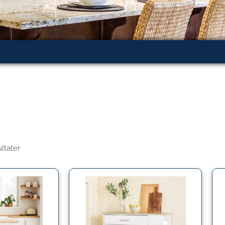
ultater