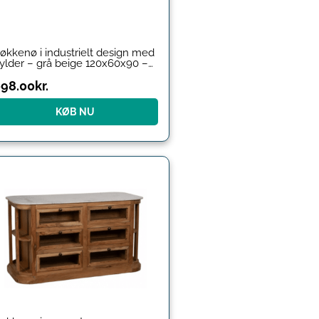
økkenø i industrielt design med
ylder – grå beige 120x60x90 –
økkenudstyr – Daily-Living
98.00
kr.
KØB NU