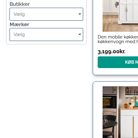
Butikker
Vælg
Mærker
Vælg
Den mobile køkke
køkkenvogn med h
udtrækkelig bordpl
B115 x H92 cm
3,199.00
kr.
KØB 