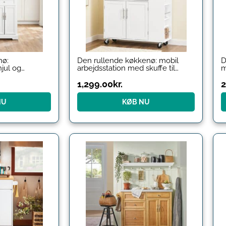
nø:
Den rullende køkkenø: mobil
D
jul og
arbejdsstation med skuffe til
m
ade, D71 x
indendørs/udendørs brug, B99 x
h
D40 x H85 cm, hvid
1,299.00
kr.
2
NU
KØB NU