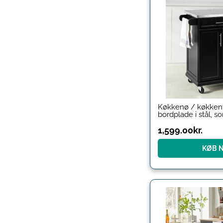
Køkkenø / køkke
bordplade i stål, so
1,599.00
kr.
KØB 