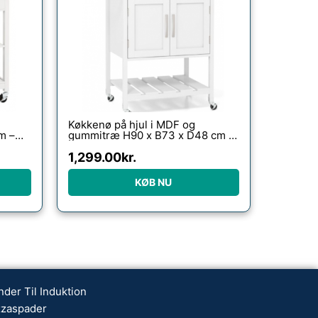
Køkkenø på hjul i MDF og
m –
gummitræ H90 x B73 x D48 cm –
Hvid/Natur
1,299.00
kr.
KØB NU
nder Til Induktion
zzaspader