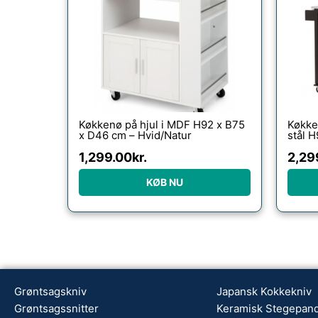
Køkkenø på hjul i MDF H92 x B75
Køkken
x D46 cm – Hvid/Natur
stål H
cm – 
1,299.00
kr.
2,29
KØB NU
Grøntsagskniv
Japansk Kokkekniv
Grøntsagssnitter
Keramisk Stegepan