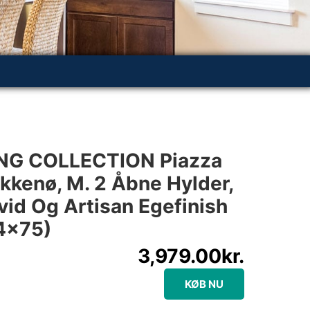
NG COLLECTION Piazza
kkenø, M. 2 Åbne Hylder,
Hvid Og Artisan Egefinish
4×75)
3,979.00
kr.
KØB NU