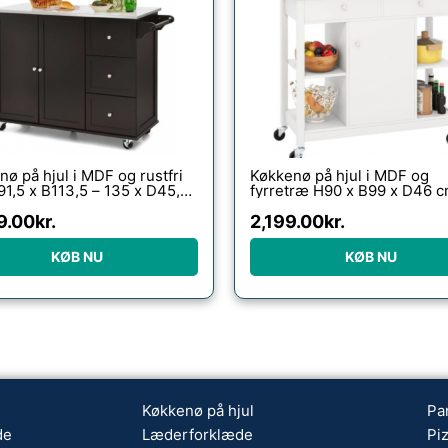
ø på hjul i MDF og rustfri
Køkkenø på hjul i MDF og
91,5 x B113,5 – 135 x D45,5
fyrretræ H90 x B99 x D46 c
Mørkebrun/Stål
Hvid/Natur
9.00
kr.
2,199.00
kr.
KØB NU
KØB NU
Køkkenø på hjul
Pa
de
Læderforklæde
Pi