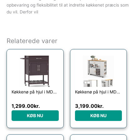
opbevaring og fleksibilitet til at indrette køkkenet præcis som
du vil. Derfor vil
Relaterede varer
Køkkenø på hjul i MDF og gummitræ H90 x B73 x D48 cm – Brun/Natur
Køkkenø på hjul i MDF og gummitræ H100 x B120 x D40 cm – Hvid/Natur
1,299.00
kr.
3,199.00
kr.
KØB NU
KØB NU