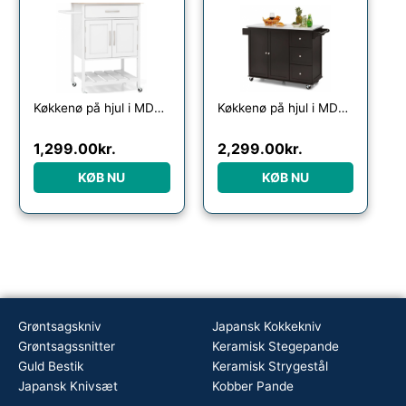
Køkkenø på hjul i MDF og gummitræ H90 x B73 x D48 cm – Hvid/Natur
Køkkenø på hjul i MDF og rustfri stål H91,5 x B113,5 – 135 x D45,5 cm – Mørkebrun/Stål
1,299.00
kr.
2,299.00
kr.
KØB NU
KØB NU
Grøntsagskniv
Japansk Kokkekniv
Grøntsagssnitter
Keramisk Stegepande
Guld Bestik
Keramisk Strygestål
Japansk Knivsæt
Kobber Pande