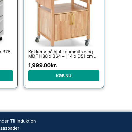
x B75
Køkkenø på hjul i gummitræ og
MDF H88 x B64 – 114 x D51 cm –
Natur
1,999.00
kr.
KØB NU
nder Til Induktion
zzaspader