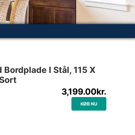
Bordplade I Stål, 115 X
Sort
3,199.00
kr.
KØB NU