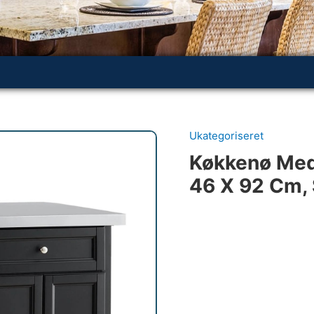
Ukategoriseret
Køkkenø Med 
46 X 92 Cm, 