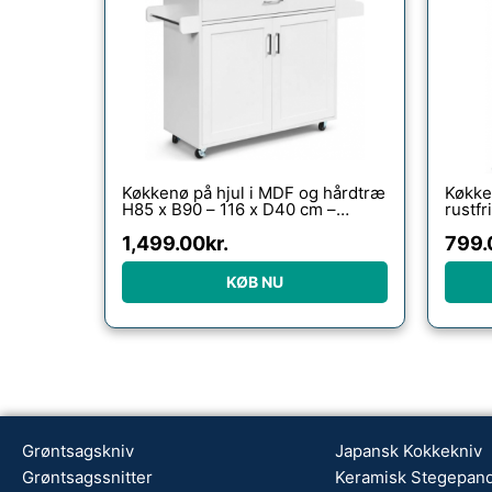
Køkkenø på hjul i MDF og hårdtræ
Køkken
H85 x B90 – 116 x D40 cm –
rustfr
Hvid/Natur
Hvid/S
1,499.00
kr.
799.
KØB NU
Grøntsagskniv
Japansk Kokkekniv
Grøntsagssnitter
Keramisk Stegepan