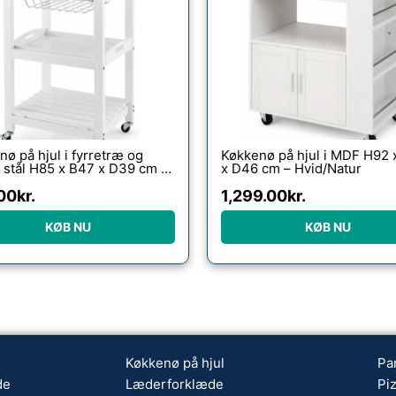
ø på hjul i fyrretræ og
Køkkenø på hjul i MDF H92 
i stål H85 x B47 x D39 cm –
x D46 cm – Hvid/Natur
tål
00
kr.
1,299.00
kr.
KØB NU
KØB NU
Køkkenø på hjul
Pa
de
Læderforklæde
Pi