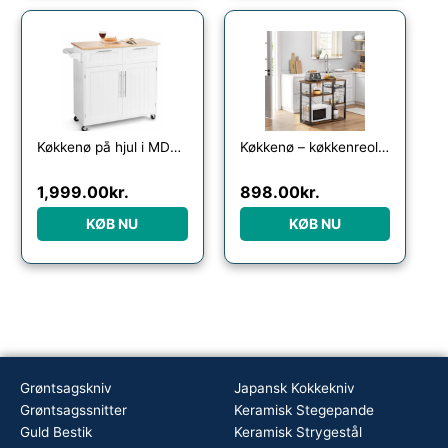
Køkkenø på hjul i MDF og gummitræ H94 x B94 x D46 cm – Hvid/Natur
Køkkenø – køkkenreol i industrielt design – rustik brun 90x40x84 – Køkkenudstyr – Daily-Living
1,999.00
kr.
898.00
kr.
KØB NU
KØB NU
Grøntsagskniv
Japansk Kokkekniv
Grøntsagssnitter
Keramisk Stegepande
Guld Bestik
Keramisk Strygestål