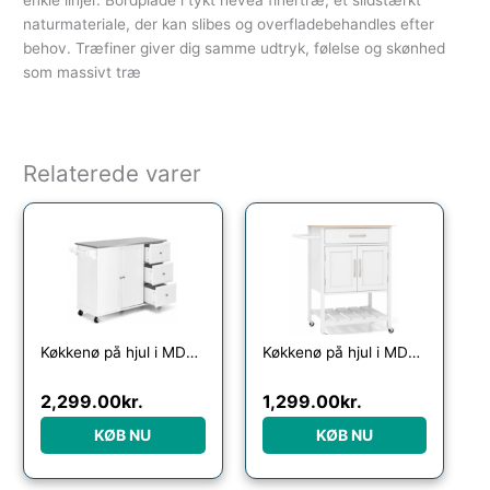
enkle linjer. Bordplade i tykt hevea finertræ, et slidstærkt
naturmateriale, der kan slibes og overfladebehandles efter
behov. Træfiner giver dig samme udtryk, følelse og skønhed
som massivt træ
Relaterede varer
Køkkenø på hjul i MDF og rustfri stål H91,5 x B113,5 – 135 x D45,5 cm – Hvid/Stål
Køkkenø på hjul i MDF og gummitræ H90 x B73 x D48 cm – Hvid/Natur
2,299.00
kr.
1,299.00
kr.
KØB NU
KØB NU