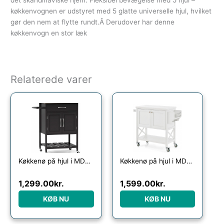
det skandinaviske hjem. Fleksibel bevægelse med 5 hjul –
køkkenvognen er udstyret med 5 glatte universelle hjul, hvilket
gør den nem at flytte rundt.Â Derudover har denne
køkkenvogn en stor læk
Relaterede varer
Køkkenø på hjul i MDF og gummitræ H90 x B73 x D48 cm – Sort/Natur
Køkkenø på hjul i MDF H87 x B80 – 100 x D40 cm – Hvid
1,299.00
kr.
1,599.00
kr.
KØB NU
KØB NU