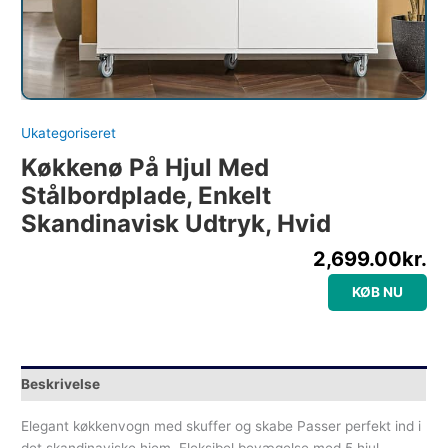
Ukategoriseret
Køkkenø På Hjul Med
Stålbordplade, Enkelt
Skandinavisk Udtryk, Hvid
2,699.00
kr.
KØB NU
Beskrivelse
Elegant køkkenvogn med skuffer og skabe Passer perfekt ind i