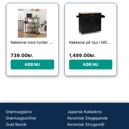
Køkkenø med hylder og kurve – køkkenreol – rustik brun 80x35x95 – Køkkenudstyr – Daily-Living
Køkkenø på hjul i MDF og hårdtræ H85 x B90 – 116 x D40 cm – Sort/Natur
739.00
kr.
1,499.00
kr.
KØB NU
KØB NU
Grøntsagskniv
Japansk Kokkekniv
Grøntsagssnitter
Keramisk Stegepande
Guld Bestik
Keramisk Strygestål