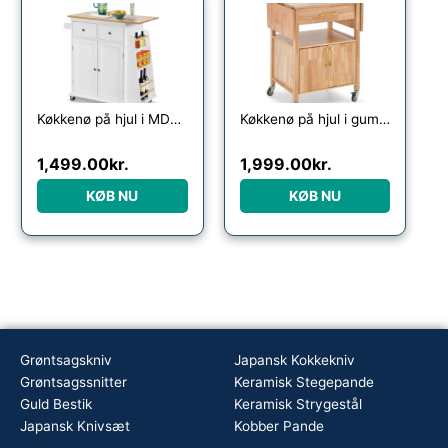
Køkkenø på hjul i MDF og gummitræ H89,5 x B80 – 88 x D45 cm – Hvid/Natur
Køkkenø på hjul i gummitræ og MDF H88 x B64 – 114 x D51 cm – Natur
1,499.00
kr.
1,999.00
kr.
KØB NU
KØB NU
Grøntsagskniv
Japansk Kokkekniv
Grøntsagssnitter
Keramisk Stegepande
Guld Bestik
Keramisk Strygestål
Japansk Knivsæt
Kobber Pande