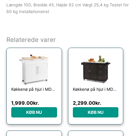
Længde 100, Bredde 45, Højde 92 cm Vægt 25,4 kg Testet for
60 kg Installationsinst
Relaterede varer
Køkkenø på hjul i MDF og gummitræ H94 x B94 x D46 cm – Hvid/Natur
Køkkenø på hjul i MDF og rustfri stål H91,5 x B113,5 – 135 x D45,5 cm – Mørkebrun/Stål
1,999.00
kr.
2,299.00
kr.
KØB NU
KØB NU