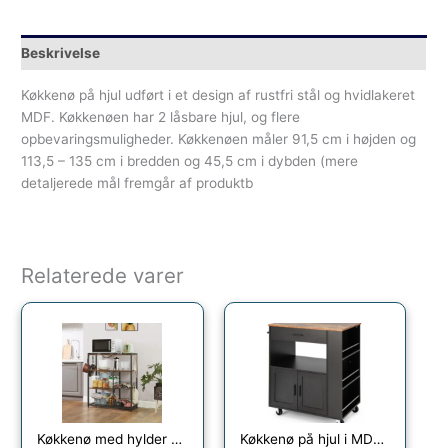
Beskrivelse
Køkkenø på hjul udført i et design af rustfri stål og hvidlakeret
MDF. Køkkenøen har 2 låsbare hjul, og flere
opbevaringsmuligheder. Køkkenøen måler 91,5 cm i højden og
113,5 – 135 cm i bredden og 45,5 cm i dybden (mere
detaljerede mål fremgår af produktb
Relaterede varer
Køkkenø med hylder og kurve – køkkenreol – rustik brun 80x35x95 – Køkkenudstyr – Daily-Living
Køkkenø på hjul i MDF H92 x B75 x D46 cm – Sort/Brun