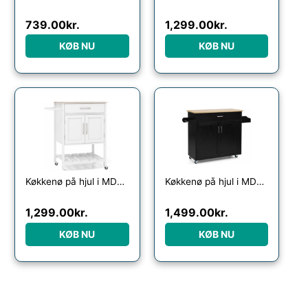
739.00
kr.
1,299.00
kr.
KØB NU
KØB NU
Køkkenø på hjul i MDF og gummitræ H90 x B73 x D48 cm – Hvid/Natur
Køkkenø på hjul i MDF og hårdtræ H85 x B90 – 116 x D40 cm – Sort/Natur
1,299.00
kr.
1,499.00
kr.
KØB NU
KØB NU