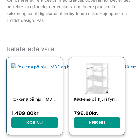
kombinerer stilrent design med praktisk opbevaring. Det er det
perfekte valg for dig, der ønsker at optimere pladsen i dit
køkken og samtidig skabe et indbydende miljø. Højdepunkter:
Tidløst design: Pas
Relaterede varer
Køkkenø på hjul i MDF og hårdtræ H85 x B90 – 116 x D40 cm – Natur
Køkkenø på hjul i fyrretræ og rustfri stål H85 x B47 x D39 cm – Hvid/Stål
1,499.00
kr.
799.00
kr.
KØB NU
KØB NU