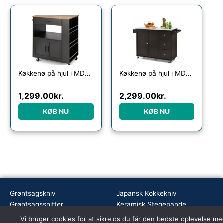
Køkkenø på hjul i MDF H92 x B75 x D46 cm – Sort/Brun
Køkkenø på hjul i MDF og rustfri stål H91,5 x B113,5 – 135 x D45,5 cm – Mørkebrun/Stål
1,299.00
kr.
2,299.00
kr.
KØB NU
KØB NU
Grøntsagskniv
Japansk Kokkekniv
Grøntsagssnitter
Keramisk Stegepande
Guld Bestik
Keramisk Strygestål
Vi bruger cookies for at sikre os du får den bedste oplevelse me