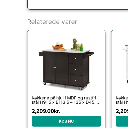
Relaterede varer
Køkkenø på hjul i MDF og rustfri
Køkken
stål H91,5 x B113,5 – 135 x D45,5
stål H
cm – Mørkebrun/Stål
cm – H
2,299.00
kr.
2,29
KØB NU