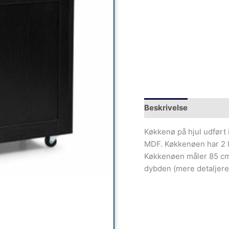
Beskrivelse
Køkkenø på hjul udført 
MDF. Køkkenøen har 2 l
Køkkenøen måler 85 cm 
dybden (mere detaljere