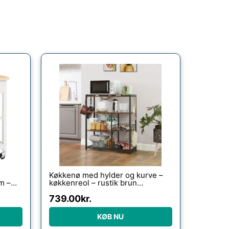
Køkkenø med hylder og kurve –
m –
køkkenreol – rustik brun
80x35x95 – Køkkenudstyr –
Daily-Living
739.00
kr.
KØB NU