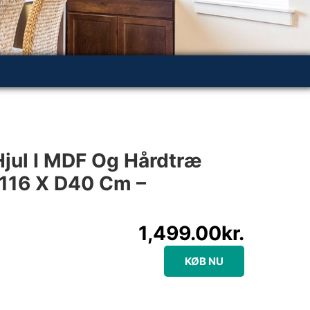
jul I MDF Og Hårdtræ
 116 X D40 Cm –
1,499.00
kr.
KØB NU