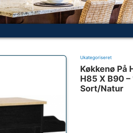
Ukategoriseret
Køkkenø På H
H85 X B90 –
Sort/Natur