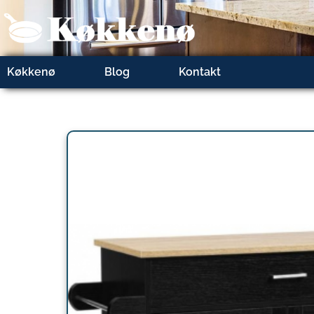
Gå
til
indholdet
Køkkenø
Blog
Kontakt