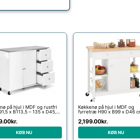
ø på hjul i MDF og rustfri
Køkkenø på hjul i MDF og
91,5 x B113,5 – 135 x D45,5
fyrretræ H90 x B99 x D46 c
vid/Stål
Hvid/Natur
9.00
kr.
2,199.00
kr.
KØB NU
KØB NU