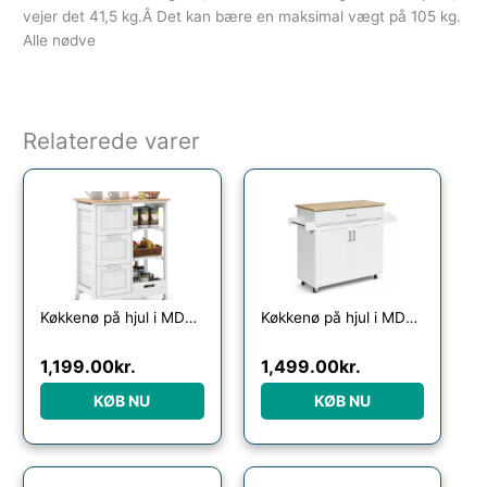
vejer det 41,5 kg.Â Det kan bære en maksimal vægt på 105 kg.
Alle nødve
Relaterede varer
Køkkenø på hjul i MDF og fyrretræ H83,5 x B67 x D37 cm – Hvid/Natur
Køkkenø på hjul i MDF og hårdtræ H85 x B90 – 116 x D40 cm – Hvid/Natur
1,199.00
kr.
1,499.00
kr.
KØB NU
KØB NU