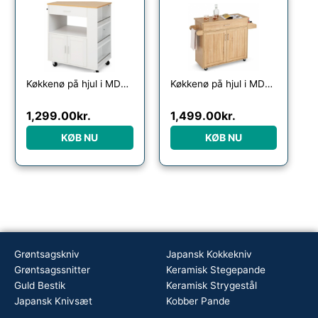
Køkkenø på hjul i MDF H92 x B75 x D46 cm – Hvid/Natur
Køkkenø på hjul i MDF og hårdtræ H85 x B90 – 116 x D40 cm – Natur
1,299.00
kr.
1,499.00
kr.
KØB NU
KØB NU
Grøntsagskniv
Japansk Kokkekniv
Grøntsagssnitter
Keramisk Stegepande
Guld Bestik
Keramisk Strygestål
Japansk Knivsæt
Kobber Pande