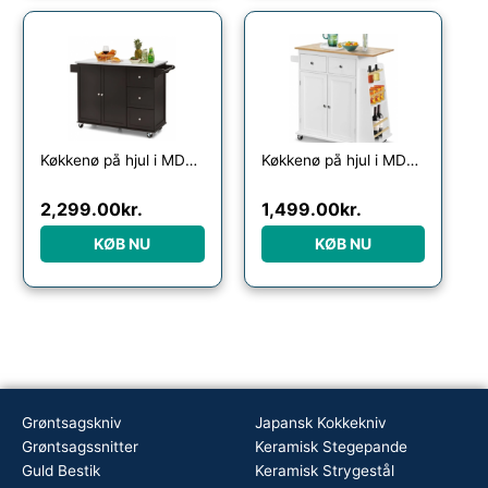
Køkkenø på hjul i MDF og rustfri stål H91,5 x B113,5 – 135 x D45,5 cm – Mørkebrun/Stål
Køkkenø på hjul i MDF og gummitræ H89,5 x B80 – 88 x D45 cm – Hvid/Natur
2,299.00
kr.
1,499.00
kr.
KØB NU
KØB NU
Grøntsagskniv
Japansk Kokkekniv
Grøntsagssnitter
Keramisk Stegepande
Guld Bestik
Keramisk Strygestål