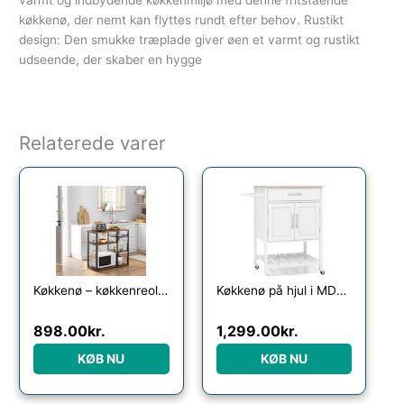
varmt og indbydende køkkenmiljø med denne fritstående
køkkenø, der nemt kan flyttes rundt efter behov. Rustikt
design: Den smukke træplade giver øen et varmt og rustikt
udseende, der skaber en hygge
Relaterede varer
Køkkenø – køkkenreol i industrielt design – rustik brun 90x40x84 – Køkkenudstyr – Daily-Living
Køkkenø på hjul i MDF og gummitræ H90 x B73 x D48 cm – Hvid/Natur
898.00
kr.
1,299.00
kr.
KØB NU
KØB NU