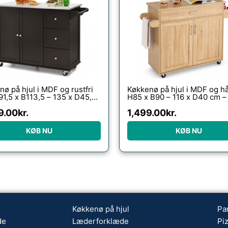
ø på hjul i MDF og rustfri
Køkkenø på hjul i MDF og h
91,5 x B113,5 – 135 x D45,5
H85 x B90 – 116 x D40 cm –
Mørkebrun/Stål
9.00
kr.
1,499.00
kr.
KØB NU
KØB NU
Køkkenø på hjul
Pa
de
Læderforklæde
Pi