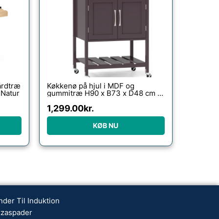
årdtræ
Køkkenø på hjul i MDF og
 Natur
gummitræ H90 x B73 x D48 cm –
Brun/Natur
1,299.00
kr.
KØB NU
nder Til Induktion
zzaspader