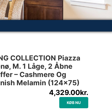
NG COLLECTION Piazza
ø, M. 1 Låge, 2 Åbne
uffer – Cashmere Og
inish Melamin (124×75)
4,329.00
kr.
KØB NU