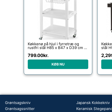
Køkkenø på hjul i fyrretræ og
Køkken
rustfri stål H85 x B47 x D39 cm –
stål H
Hvid/Stål
cm – 
799.00
kr.
2,29
KØB NU
Grøntsagskniv
Japansk Kokkekniv
Grøntsagssnitter
Keramisk Stegepan