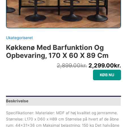
Ukategoriseret
Køkkenø Med Barfunktion Og
Opbevaring, 170 X 60 X 89 Cm
2,899.00
kr.
2,299.00
kr.
KØB NU
Beskrivelse
Specifikationer: Materialer: MDF af høj kvalitet og jernramme.
Størrelse: L170 x D60 x H89 cm Størrelse på hvert af de åbne
rum: 44x31x36 cm Maksimal belastning: 150 kg Det halvåbne