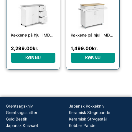
Køkkenø på hjul i MDF og rustfri stål H91,5 x B113,5 – 135 x D45,5 cm – Hvid/Stål
Køkkenø på hjul i MDF og hårdtræ H85 x B90 – 116 x D40 cm – Hvid/Natur
2,299.00
kr.
1,499.00
kr.
KØB NU
KØB NU
Grøntsagskniv
Japansk Kokkekniv
Grøntsagssnitter
Keramisk Stegepande
Guld Bestik
Keramisk Strygestål
Japansk Knivsæt
Kobber Pande