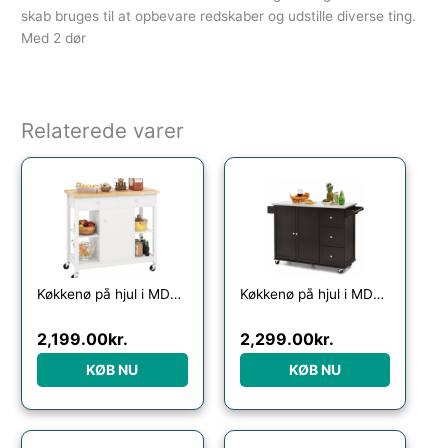
skab bruges til at opbevare redskaber og udstille diverse ting.
Med 2 dør
Relaterede varer
Køkkenø på hjul i MDF og fyrretræ H90 x B99 x D46 cm – Hvid/Natur
Køkkenø på hjul i MDF og rustfri stål H91,5 x B113,5 – 135 x D45,5 cm – Mørkebrun/Stål
2,199.00
kr.
2,299.00
kr.
KØB NU
KØB NU