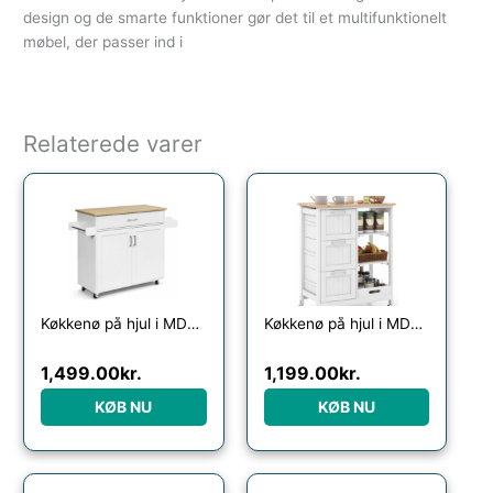
design og de smarte funktioner gør det til et multifunktionelt
møbel, der passer ind i
Relaterede varer
Køkkenø på hjul i MDF og hårdtræ H85 x B90 – 116 x D40 cm – Hvid/Natur
Køkkenø på hjul i MDF og fyrretræ H83,5 x B67 x D37 cm – Hvid/Natur
1,499.00
kr.
1,199.00
kr.
KØB NU
KØB NU