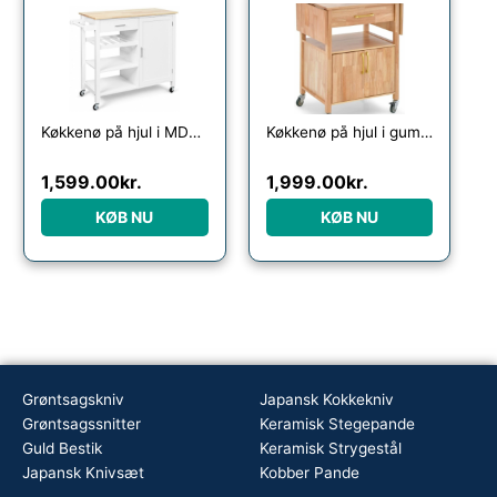
Køkkenø på hjul i MDF og fyrretræ H90 x B100 + 11,5 x D48 cm – Hvid/Natur
Køkkenø på hjul i gummitræ og MDF H88 x B64 – 114 x D51 cm – Natur
1,599.00
kr.
1,999.00
kr.
KØB NU
KØB NU
Grøntsagskniv
Japansk Kokkekniv
Grøntsagssnitter
Keramisk Stegepande
Guld Bestik
Keramisk Strygestål
Japansk Knivsæt
Kobber Pande