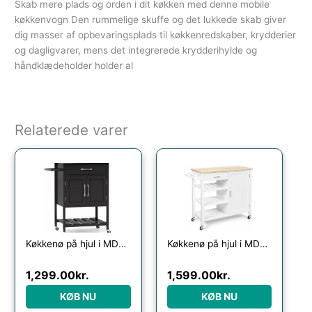
Skab mere plads og orden i dit køkken med denne mobile
køkkenvogn Den rummelige skuffe og det lukkede skab giver
dig masser af opbevaringsplads til køkkenredskaber, krydderier
og dagligvarer, mens det integrerede krydderihylde og
håndklædeholder holder al
Relaterede varer
Køkkenø på hjul i MDF og gummitræ H90 x B73 x D48 cm – Sort/Natur
Køkkenø på hjul i MDF og fyrretræ H90 x B100 + 11,5 x D48 cm – Hvid/Natur
1,299.00
kr.
1,599.00
kr.
KØB NU
KØB NU