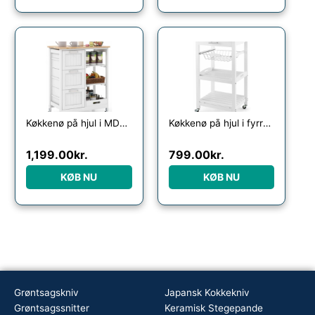
Køkkenø på hjul i MDF og fyrretræ H83,5 x B67 x D37 cm – Hvid/Natur
Køkkenø på hjul i fyrretræ og rustfri stål H85 x B47 x D39 cm – Hvid/Stål
1,199.00
kr.
799.00
kr.
KØB NU
KØB NU
Grøntsagskniv
Japansk Kokkekniv
Grøntsagssnitter
Keramisk Stegepande