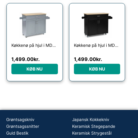
Køkkenø på hjul i MDF og hårdtræ H85 x B90 – 116 x D40 cm – Grå/Natur
Køkkenø på hjul i MDF og hårdtræ H85 x B90 – 116 x D40 cm – Sort/Natur
1,499.00
kr.
1,499.00
kr.
KØB NU
KØB NU
Grøntsagskniv
Japansk Kokkekniv
Grøntsagssnitter
Keramisk Stegepande
Guld Bestik
Keramisk Strygestål