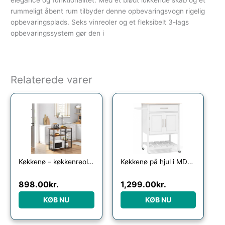
elegance og funktionalitet. Med et blødt lukkende skab og et
rummeligt åbent rum tilbyder denne opbevaringsvogn rigelig
opbevaringsplads. Seks vinreoler og et fleksibelt 3-lags
opbevaringssystem gør den i
Relaterede varer
Køkkenø – køkkenreol i industrielt design – rustik brun 90x40x84 – Køkkenudstyr – Daily-Living
Køkkenø på hjul i MDF og gummitræ H90 x B73 x D48 cm – Hvid/Natur
898.00
kr.
1,299.00
kr.
KØB NU
KØB NU