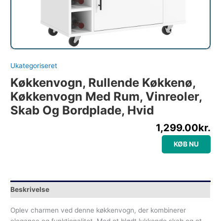
Ukategoriseret
Køkkenvogn, Rullende Køkkenø,
Køkkenvogn Med Rum, Vinreoler,
Skab Og Bordplade, Hvid
1,299.00
kr.
KØB NU
Beskrivelse
Oplev charmen ved denne køkkenvogn, der kombinerer