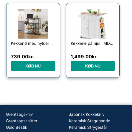
Køkkenø med hylder og kurve – køkkenreol – rustik brun 80x35x95 – Køkkenudstyr – Daily-Living
Køkkenø på hjul i MDF og gummitræ H89,5 x B80 – 88 x D45 cm – Hvid/Natur
739.00
kr.
1,499.00
kr.
KØB NU
KØB NU
Grøntsagskniv
Japansk Kokkekniv
Grøntsagssnitter
Keramisk Stegepande
Guld Bestik
Keramisk Strygestål