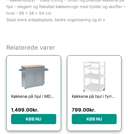
– Køkkenudstyr – Daily-Living – Smart og praktisk køkkenø på
hjul – elegant og fleksibel køkkenvogn med hylder og skuffer –
hvid – 98 x 58 x 94 cm
Skab mere arbejdsplads, bedre organisering og et s
Relaterede varer
Køkkenø på hjul i MDF og hårdtræ H85 x B90 – 116 x D40 cm – Grå/Natur
Køkkenø på hjul i fyrretræ og rustfri stål H85 x B47 x D39 cm – Hvid/Stål
1,499.00
kr.
799.00
kr.
KØB NU
KØB NU