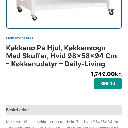
Ukategoriseret
Køkkenø På Hjul, Køkkenvogn
Med Skuffer, Hvid 98x58x94 Cm
– Køkkenudstyr – Daily-Living
1,749.00
kr.
KØB NU
Beskrivelse
Køkkenø på hjul, køkkenvogn med skuffer, hvid 98x58x94 cm