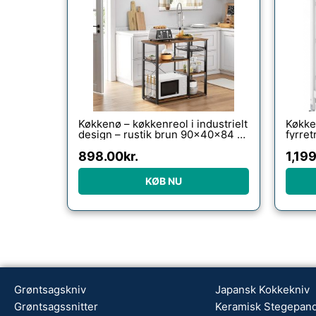
Køkkenø – køkkenreol i industrielt
Køkke
design – rustik brun 90x40x84 –
fyrre
Køkkenudstyr – Daily-Living
Hvid/
898.00
kr.
1,19
KØB NU
Grøntsagskniv
Japansk Kokkekniv
Grøntsagssnitter
Keramisk Stegepan