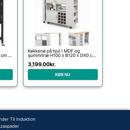
Køkkenø på hjul i MDF og
 cm –
gummitræ H100 x B120 x D40 cm
– Hvid/Natur
3,199.00
kr.
KØB NU
nder Til Induktion
zzaspader