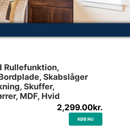
Rullefunktion,
Bordplade, Skabslåger
ning, Skuffer,
rer, MDF, Hvid
2,299.00
kr.
KØB NU