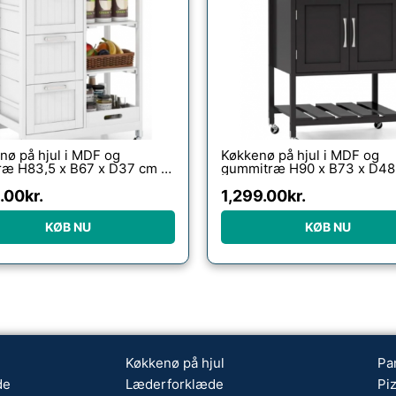
nø på hjul i MDF og
Køkkenø på hjul i MDF og
træ H83,5 x B67 x D37 cm –
gummitræ H90 x B73 x D48
Natur
Sort/Natur
9.00
kr.
1,299.00
kr.
KØB NU
KØB NU
Køkkenø på hjul
Pa
de
Læderforklæde
Pi