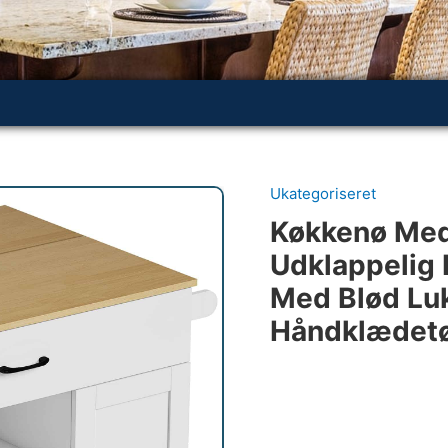
Ukategoriseret
Køkkenø Med 
Udklappelig 
Med Blød Luk
Håndklædetør