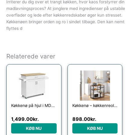
Irriterer du dig over et trangt køkken, hvor kaos forstyrrer din
madlavningsproces? At jonglere med ingredienser på ustabile
overflader og lede efter køkkenredskaber øger kun stresset.
Køkkenøen bringer orden og ro i sindet tilbage. Den kan nemt
flyttes d
Relaterede varer
Køkkenø på hjul i MDF og hårdtræ H85 x B90 – 116 x D40 cm – Hvid/Natur
Køkkenø – køkkenreol i industrielt design – rustik brun 90x40x84 – Køkkenudstyr – Daily-Living
1,499.00
kr.
898.00
kr.
KØB NU
KØB NU