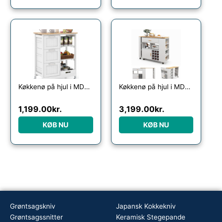
Køkkenø på hjul i MDF og fyrretræ H83,5 x B67 x D37 cm – Hvid/Natur
Køkkenø på hjul i MDF og gummitræ H100 x B120 x D40 cm – Hvid/Natur
1,199.00
kr.
3,199.00
kr.
KØB NU
KØB NU
Grøntsagskniv
Japansk Kokkekniv
Grøntsagssnitter
Keramisk Stegepande